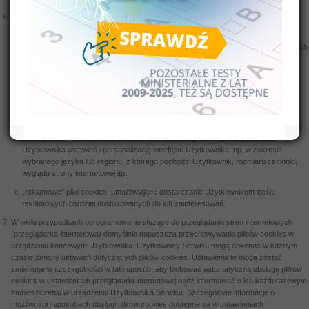
W ramach Serwisu stosowane są następujące rodzaje plików cookies:
„niezbędne” pliki cookies, umożliwiające korzystanie z usług dostępnych w ramach
Serwisu, np. uwierzytelniające pliki cookies wykorzystywane do usług wymagających
uwierzytelniania w ramach Serwisu;
pliki cookies służące do zapewnienia bezpieczeństwa, np. wykorzystywane do
wykrywania nadużyć w zakresie uwierzytelniania w ramach Serwisu;
„wydajnościowe” pliki cookies, umożliwiające zbieranie informacji o sposobie
korzystania ze stron internetowych Serwisu;
„funkcjonalne” pliki cookies, umożliwiające „zapamiętanie” wybranych przez
Użytkownika ustawień i personalizację interfejsu Użytkownika, np. w zakresie
wybranego języka lub regionu, z którego pochodzi Użytkownik, rozmiaru czcionki,
wyglądu strony internetowej itp.;
„reklamowe” pliki cookies, umożliwiające dostarczanie Użytkownikom treści
reklamowych bardziej dostosowanych do ich zainteresowań.
W wielu przypadkach oprogramowanie służące do przeglądania stron internetowych
(przeglądarka internetowa) domyślnie dopuszcza przechowywanie plików cookies w
urządzeniu końcowym Użytkownika. Użytkownicy Serwisu mogą dokonać w każdym
czasie zmiany ustawień dotyczących plików cookies. Ustawienia te mogą zostać
zmienione w szczególności w taki sposób, aby blokować automatyczną obsługę plików
cookies w ustawieniach przeglądarki internetowej bądź informować o ich każdorazowym
zamieszczeniu w urządzeniu Użytkownika Serwisu. Szczegółowe informacje o
możliwości i sposobach obsługi plików cookies dostępne są w ustawieniach