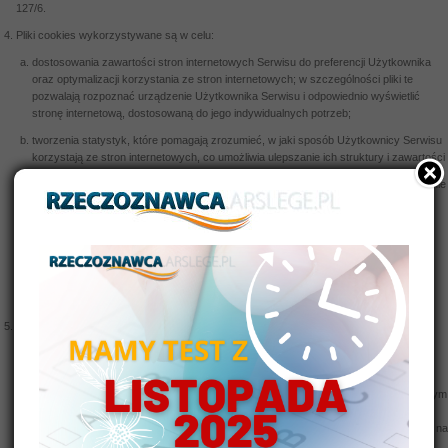
127/6.
Pliki cookies wykorzystywane są w celu:
dostosowania zawartości stron internetowych Serwisu do preferencji Użytkownika
oraz optymalizacji korzystania ze stron internetowych; w szczególności pliki te
pozwalają rozpoznać urządzenie Użytkownika Serwisu i odpowiednio wyświetlić
stronę internetową, dostosowaną do jego indywidualnych potrzeb;
tworzenia statystyk, które pomagają zrozumieć, w jaki sposób Użytkownicy Serwisu
korzystają ze stron internetowych, co umożliwia ulepszanie ich struktury i zawartości
utrzymania sesji Użytkownika Serwisu (po zalogowaniu), dzięki której Użytkownik nie
musi na każdej podstronie Serwisu ponownie wpisywać loginu i hasła;
przechowywania towarów dodanych przez nas do koszyka zakupów
prezentacji reklam w sposób uwzględniający nasze zainteresowania czy miejsce
zamieszkania;
tworzyć anonimowe statystyki odwiedzalności serwisów
W ramach Serwisu stosowane są dwa zasadnicze rodzaje plików cookies: „sesyjne”
(session cookies) oraz „stałe” (persistent cookies). Cookies „sesyjne” są plikami
tymczasowymi, które przechowywane są w urządzeniu końcowym Użytkownika do
czasu wylogowania, opuszczenia strony internetowej lub wyłączenia oprogramowania
(przeglądarki internetowej). Cookies „stałe” przechowywane są w urządzeniu końcowym
Użytkownika przez czas określony w parametrach plików cookies lub do czasu ich
usunięcia przez Użytkownika. Ten rodzaj plików zezwala na przekazywanie informacji na
serwer za każdym razem, gdy odwiedzana jest dana stronę.