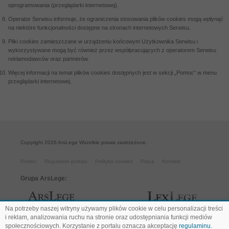
oprogramowania (przeglądarki internetowej).
Operator Serwisu informuje, że ograniczenia stosowania plików cookies mogą wpłynąć
na niektóre funkcjonalności dostępne na stronach internetowych Serwisu.
Pliki cookies zamieszczane w urządzeniu końcowym Użytkownika Serwisu i
wykorzystywane mogą być również przez współpracujących z operatorem Serwisu
reklamodawców oraz partnerów.
Więcej informacji na temat plików cookies dostępnych jest w sekcji „Pomoc” w menu
przeglądarki internetowej.
Copyright 2026 ArsLege Wszelkie prawa zastrzeżone.
Pomoc
Regulamin portalu
Polityka cookies
Praca
Kontakt
Grupa ArsLege:
Na potrzeby naszej witryny używamy plików cookie w celu personalizacji treści
i reklam, analizowania ruchu na stronie oraz udostępniania funkcji mediów
społecznościowych. Korzystanie z portalu oznacza akceptację
regulaminu.