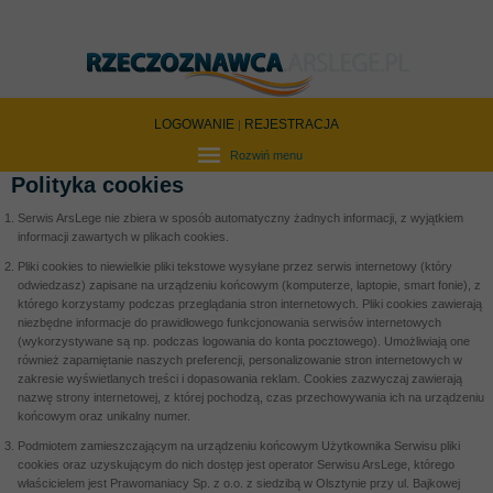
LOGOWANIE
REJESTRACJA
|
Rozwiń menu
Polityka cookies
Serwis ArsLege nie zbiera w sposób automatyczny żadnych informacji, z wyjątkiem
informacji zawartych w plikach cookies.
Pliki cookies to niewielkie pliki tekstowe wysyłane przez serwis internetowy (który
odwiedzasz) zapisane na urządzeniu końcowym (komputerze, laptopie, smart fonie), z
którego korzystamy podczas przeglądania stron internetowych. Pliki cookies zawierają
niezbędne informacje do prawidłowego funkcjonowania serwisów internetowych
(wykorzystywane są np. podczas logowania do konta pocztowego). Umożliwiają one
również zapamiętanie naszych preferencji, personalizowanie stron internetowych w
zakresie wyświetlanych treści i dopasowania reklam. Cookies zazwyczaj zawierają
nazwę strony internetowej, z której pochodzą, czas przechowywania ich na urządzeniu
końcowym oraz unikalny numer.
Podmiotem zamieszczającym na urządzeniu końcowym Użytkownika Serwisu pliki
cookies oraz uzyskującym do nich dostęp jest operator Serwisu ArsLege, którego
właścicielem jest Prawomaniacy Sp. z o.o. z siedzibą w Olsztynie przy ul. Bajkowej